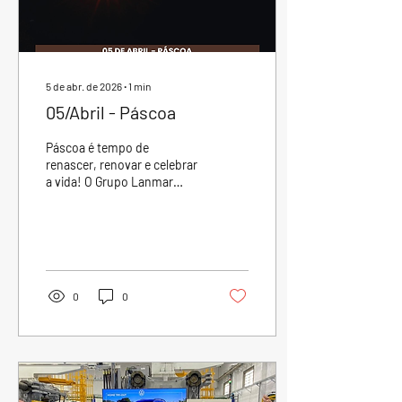
5 de abr. de 2026
∙
1
min
05/Abril - Páscoa
Páscoa é tempo de
renascer, renovar e celebrar
a vida! O Grupo Lanmar
deseja uma excelente
Páscoa a todos.
0
0